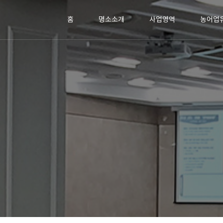
홈
명소소개
사업영역
농어업