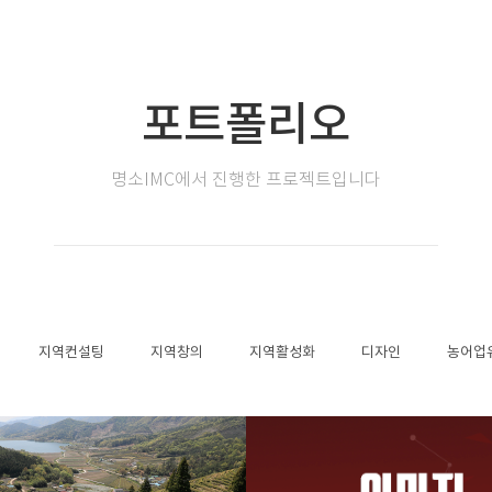
포트폴리오
명소IMC에서 진행한 프로젝트입니다
지역컨설팅
지역창의
지역활성화
디자인
농어업