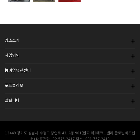
명소소개
사업영역
농어업유산센터
포트폴리오
알립니다
13449 경기도 성남시 수정구 창업로 43, A동 901(판교 제2테크노밸리 글로벌비즈센
터) 대표전화 : 02-576-2417 팩스 : 031-757-2419