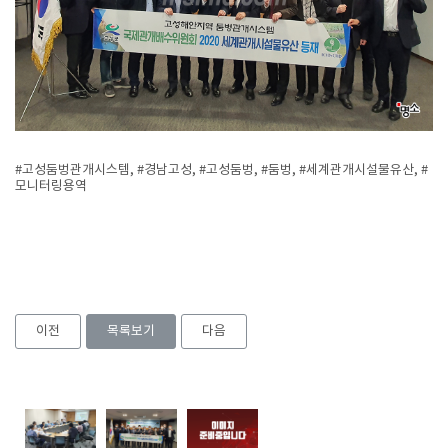
#고성둠벙관개시스템, #경남고성, #고성둠벙, #둠벙, #세계관개시설물유산, #
모니터링용역
이전
목록보기
다음