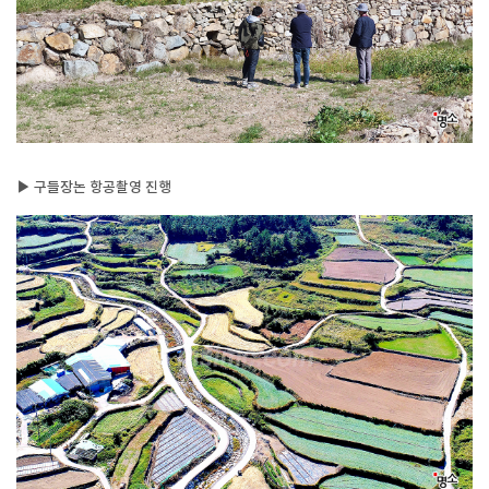
▶ 구들장논 항공촬영 진행